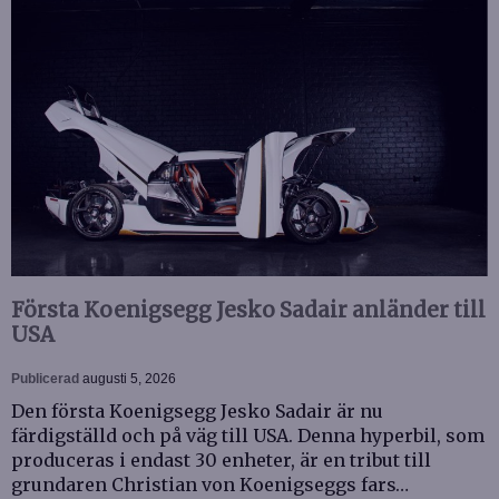
Första Koenigsegg Jesko Sadair anländer till
USA
Publicerad
augusti 5, 2026
Den första Koenigsegg Jesko Sadair är nu
färdigställd och på väg till USA. Denna hyperbil, som
produceras i endast 30 enheter, är en tribut till
grundaren Christian von Koenigseggs fars…