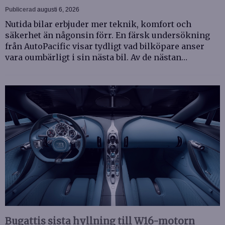
Publicerad
augusti 6, 2026
Nutida bilar erbjuder mer teknik, komfort och
säkerhet än någonsin förr. En färsk undersökning
från AutoPacific visar tydligt vad bilköpare anser
vara oumbärligt i sin nästa bil. Av de nästan…
Bugattis sista hyllning till W16-motorn