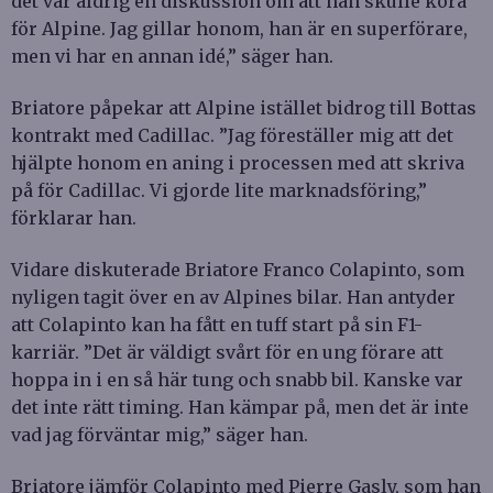
det var aldrig en diskussion om att han skulle köra
för Alpine. Jag gillar honom, han är en superförare,
men vi har en annan idé,” säger han.
Briatore påpekar att Alpine istället bidrog till Bottas
kontrakt med Cadillac. ”Jag föreställer mig att det
hjälpte honom en aning i processen med att skriva
på för Cadillac. Vi gjorde lite marknadsföring,”
förklarar han.
Vidare diskuterade Briatore Franco Colapinto, som
nyligen tagit över en av Alpines bilar. Han antyder
att Colapinto kan ha fått en tuff start på sin F1-
karriär. ”Det är väldigt svårt för en ung förare att
hoppa in i en så här tung och snabb bil. Kanske var
det inte rätt timing. Han kämpar på, men det är inte
vad jag förväntar mig,” säger han.
Briatore jämför Colapinto med Pierre Gasly, som han