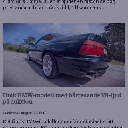
4-dörrars Coupé. Bilen erbjuder en fusion av hög
prestanda och lång räckvidd, tillsammans…
Unik BMW-modell med hårresande V8-ljud
på auktion
Publicerad
augusti 7, 2026
Det finns BMW-modeller som får entusiaster att
stanna upp, och E31 är en av dem. Nu har en ovanligt