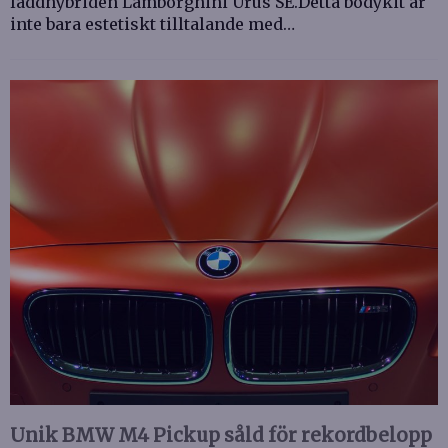
laddhybriden Lamborghini Urus SE.Detta bodykit är
inte bara estetiskt tilltalande med…
Unik BMW M4 Pickup såld för rekordbelopp