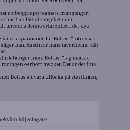
kligen att vi kan vara den positiva
ghet att bygga upp teamets framgångar.
025 har han lärt sig mycket som
att använda denna erfarenhet i det nya
 känns spännande för Bottas. ”Intresset
 säger han. Austin är hans favoritbana, där
ar.
 stark hunger inom Bottas. ”Jag märkte
r racingen oerhört mycket. Det är det fina
 Bottas att vara tillbaka på startlinjen,
bekväm följeslagare