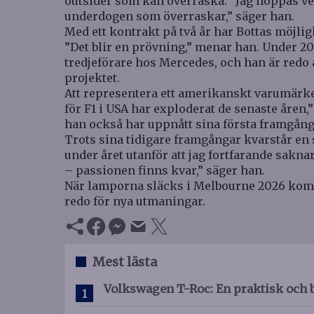
outsider som kan överraska. ”Jag hoppas ver
underdogen som överraskar,” säger han.
Med ett kontrakt på två år har Bottas möjli
”Det blir en prövning,” menar han. Under 2
tredjeförare hos Mercedes, och han är redo 
projektet.
Att representera ett amerikanskt varumärke
för F1 i USA har exploderat de senaste åren,”
han också har uppnått sina första framgång
Trots sina tidigare framgångar kvarstår en
under året utanför att jag fortfarande sakna
– passionen finns kvar,” säger han.
När lamporna släcks i Melbourne 2026 kommer
redo för nya utmaningar.
Mest lästa
Volkswagen T-Roc: En praktisk och 