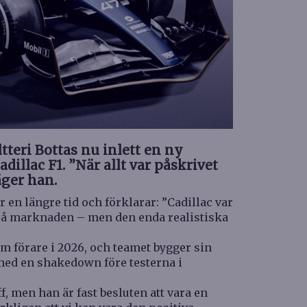
ltteri Bottas nu inlett en ny
adillac F1. ”När allt var påskrivet
äger han.
 en längre tid och förklarar: ”Cadillac var
l på marknaden – men den enda realistiska
m förare i 2026, och teamet bygger sin
 med en shakedown före testerna i
f, men han är fast besluten att vara en