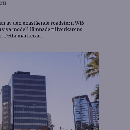
orn
onen av den enastående roadstern W16
lusiva modell lämnade tillverkarens
li. Detta markerar…