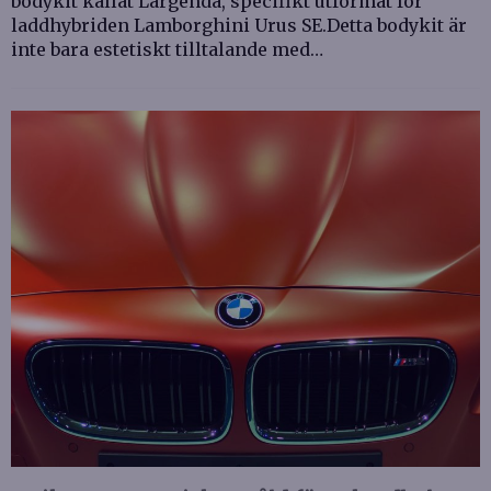
bodykit kallat Largenda, specifikt utformat för
laddhybriden Lamborghini Urus SE.Detta bodykit är
inte bara estetiskt tilltalande med…