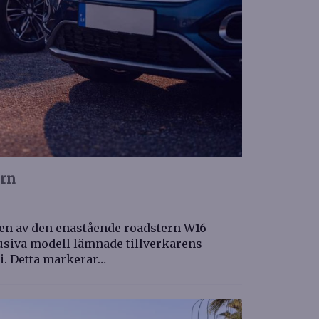
orn
onen av den enastående roadstern W16
lusiva modell lämnade tillverkarens
li. Detta markerar…