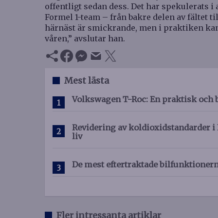
offentligt sedan dess. Det har spekulerats i a
Formel 1-team – från bakre delen av fältet ti
härnäst är smickrande, men i praktiken kan 
våren,” avslutar han.
Mest lästa
Volkswagen T-Roc: En praktisk och 
Revidering av koldioxidstandarder i 
liv
De mest eftertraktade bilfunktioner
Fler intressanta artiklar