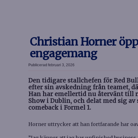
Christian Horner öpp
engagemang
Publicerad
februari 3, 2026
Den tidigare stallchefen för Red Bull
efter sin avskedning från teamet, d
Han har emellertid nu återvänt til
Show i Dublin, och delat med sig av
comeback i Formel 1.
Horner uttrycker att han fortfarande har oa
”Jag känner att jag har unfinished business i