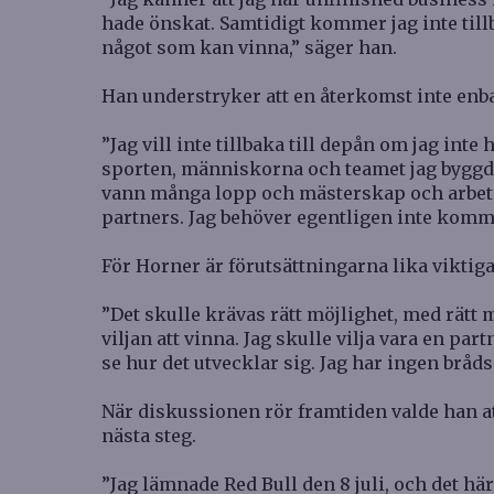
hade önskat. Samtidigt kommer jag inte till
något som kan vinna,” säger han.
Han understryker att en återkomst inte enba
”Jag vill inte tillbaka till depån om jag inte
sporten, människorna och teamet jag byggde. 
vann många lopp och mästerskap och arbeta
partners. Jag behöver egentligen inte komma
För Horner är förutsättningarna lika viktiga
”Det skulle krävas rätt möjlighet, med rätt 
viljan att vinna. Jag skulle vilja vara en par
se hur det utvecklar sig. Jag har ingen bråds
När diskussionen rör framtiden valde han at
nästa steg.
”Jag lämnade Red Bull den 8 juli, och det här