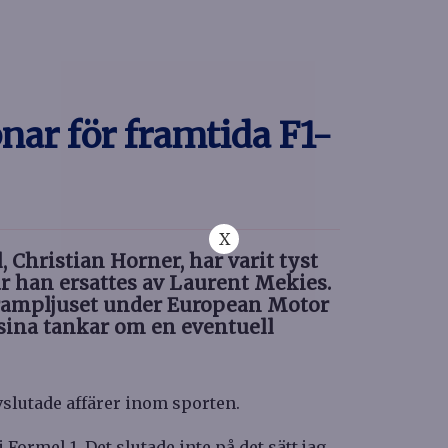
nar för framtida F1-
X
, Christian Horner, har varit tyst
är han ersattes av Laurent Mekies.
l rampljuset under European Motor
 sina tankar om en eventuell
vslutade affärer inom sporten.
 Formel 1. Det slutade inte på det sätt jag