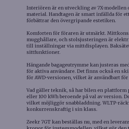
Interiören är en utveckling av 7X-modellen
material. Handtagen är smart infällda för et
förbättrar den övergripande estetiken.
Komforten för föraren är utmärkt. Mittkons
mugghållare, och stolsjusteringen är elekt
till inställningar via mittdisplayen. Baksät
sittfunktioner.
Hängande bagageutrymme kan justeras med
för aktiva användare. Det finns också en s
för AWD-versionen, vilket är användbart fö
Vad gäller teknik, så har bilen en plattform
eller 100 kWh beroende på val av version. 
vilket möjliggör snabbladdning. WLTP-räckv
konkurrenskraftig i sin klass.
Zeekr 7GT kan beställas nu, med en leverans
kronor för instegsmodellen, vilket gör den 