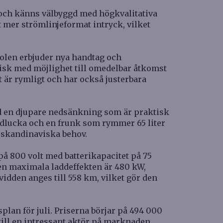
 och känns välbyggd med högkvalitativa
t mer strömlinjeformat intryck, vilket
olen erbjuder nya handtag och
risk med möjlighet till omedelbar åtkomst
et är rymligt och har också justerbara
 en djupare nedsänkning som är praktisk
kidlucka och en frunk som rymmer 65 liter
r skandinaviska behov.
 på 800 volt med batterikapacitet på 75
Den maximala laddeffekten är 480 kW,
idden anges till 558 km, vilket gör den
plan för juli. Priserna börjar på 494 000
till en intressant aktör på marknaden,