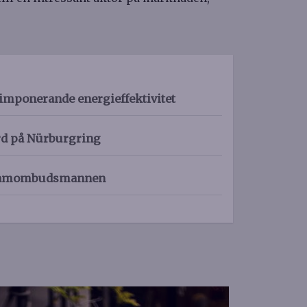
imponerande energieffektivitet
rd på Nürburgring
eklamombudsmannen