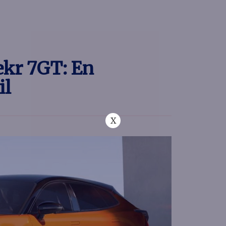
ekr 7GT: En
il
X