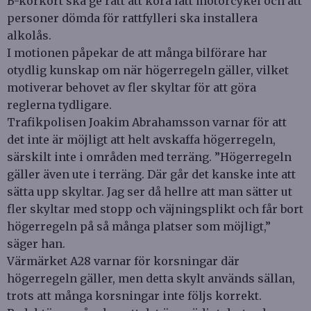
B-körkort ska ge rätt att köra lätt motorcykel och att
personer dömda för rattfylleri ska installera
alkolås.
I motionen påpekar de att många bilförare har
otydlig kunskap om när högerregeln gäller, vilket
motiverar behovet av fler skyltar för att göra
reglerna tydligare.
Trafikpolisen Joakim Abrahamsson varnar för att
det inte är möjligt att helt avskaffa högerregeln,
särskilt inte i områden med terräng. ”Högerregeln
gäller även ute i terräng. Där går det kanske inte att
sätta upp skyltar. Jag ser då hellre att man sätter ut
fler skyltar med stopp och väjningsplikt och får bort
högerregeln på så många platser som möjligt,”
säger han.
Värmärket A28 varnar för korsningar där
högerregeln gäller, men detta skylt används sällan,
trots att många korsningar inte följs korrekt.