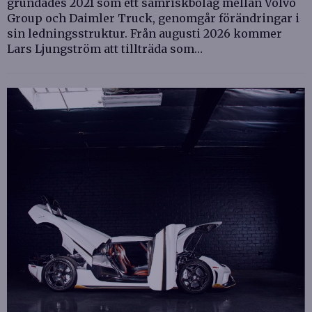
grundades 2021 som ett samriskbolag mellan Volvo
Group och Daimler Truck, genomgår förändringar i
sin ledningsstruktur. Från augusti 2026 kommer
Lars Ljungström att tillträda som…