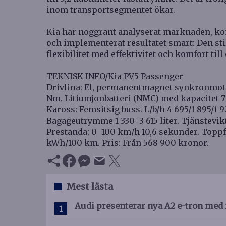
inom transportsegmentet ökar.
Kia har noggrant analyserat marknaden, k
och implementerat resultatet smart: Den sti
flexibilitet med effektivitet och komfort til
TEKNISK INFO/Kia PV5 Passenger
Drivlina: El, permanentmagnet synkronmoto
Nm. Litiumjonbatteri (NMC) med kapacitet 71
Kaross: Femsitsig buss. L/b/h 4 695/1 895/1
Bagageutrymme 1 330–3 615 liter. Tjänstevikt
Prestanda: 0–100 km/h 10,6 sekunder. Toppf
kWh/100 km. Pris: Från 568 900 kronor.
Mest lästa
Audi presenterar nya A2 e-tron med 