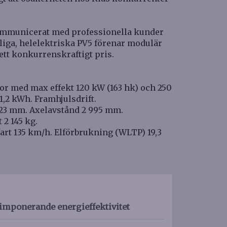
ommunicerat med professionella kunder
liga, helelektriska PV5 förenar modulär
l ett konkurrenskraftigt pris.
r med max effekt 120 kW (163 hk) och 250
,2 kWh. Framhjulsdrift.
 923 mm. Axelavstånd 2 995 mm.
 2 145 kg.
art 135 km/h. Elförbrukning (WLTP) 19,3
imponerande energieffektivitet