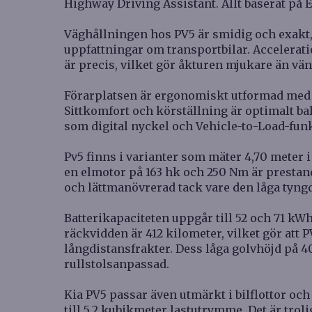
Highway Driving Assistant. Allt baserat p
Väghållningen hos PV5 är smidig och exakt, 
uppfattningar om transportbilar. Accelerati
är precis, vilket gör åkturen mjukare än vän
Förarplatsen är ergonomiskt utformad med d
Sittkomfort och körställning är optimalt ba
som digital nyckel och Vehicle-to-Load-funk
Pv5 finns i varianter som mäter 4,70 meter i
en elmotor på 163 hk och 250 Nm är prestan
och lättmanövrerad tack vare den låga tyn
Batterikapaciteten uppgår till 52 och 71 kW
räckvidden är 412 kilometer, vilket gör att 
långdistansfrakter. Dess låga golvhöjd på 
rullstolsanpassad.
Kia PV5 passar även utmärkt i bilflottor oc
till 5,2 kubikmeter lastutrymme. Det är tro