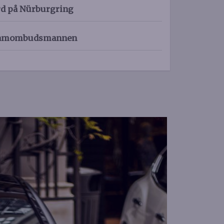
rd på Nürburgring
eklamombudsmannen