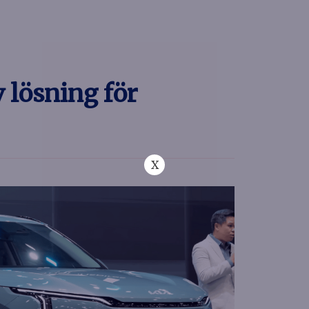
 lösning för
X