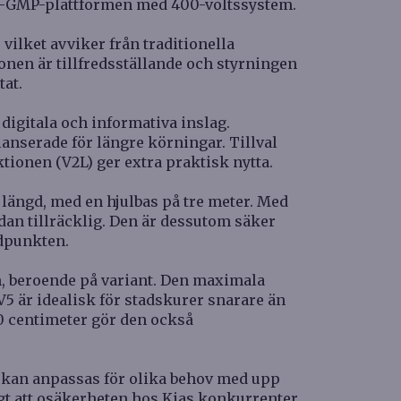
å E-GMP-plattformen med 400-voltssystem.
vilket avviker från traditionella
onen är tillfredsställande och styrningen
tat.
igitala och informativa inslag.
lanserade för längre körningar. Tillval
tionen (V2L) ger extra praktisk nytta.
 längd, med en hjulbas på tre meter. Med
dan tillräcklig. Den är dessutom säker
gdpunkten.
h, beroende på variant. Den maximala
PV5 är idealisk för stadskurer snarare än
40 centimeter gör den också
h kan anpassas för olika behov med upp
ligt att osäkerheten hos Kias konkurrenter