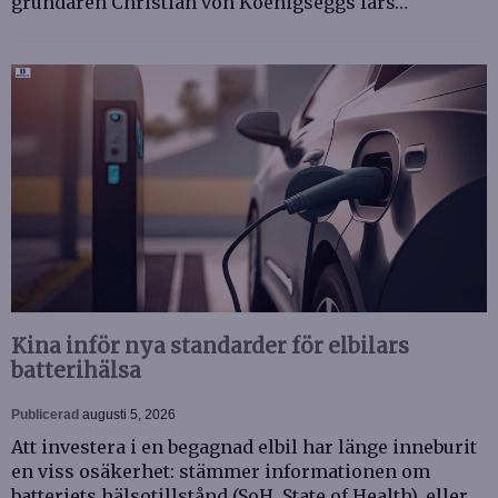
grundaren Christian von Koenigseggs fars…
Kina inför nya standarder för elbilars
batterihälsa
Publicerad
augusti 5, 2026
Att investera i en begagnad elbil har länge inneburit
en viss osäkerhet: stämmer informationen om
batteriets hälsotillstånd (SoH, State of Health), eller