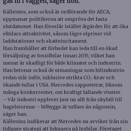
gas in i väggen, säger hon.
Källenius, som också är ordförande för AECA,
uppmanar politikerna att ompröva det fasta
slutdatumet. Han föreslår istället åtgärder för att öka
elbilars attraktivitet, såsom lägre elpriser vid
laddstationer och skatteincitament.
Han framhåller att förbudet kan leda till en ökad
försäljning av fossilbilar innan 2035, vilket han
menar är skadligt för både klimatet och industrin.
Han betonar också de utmaningar som bilindustrin
redan står inför, inklusive strikta CO₂-krav och
ökande tullar i USA. Mercedes rapporterar, liksom
många konkurrenter, om kraftigt fallande vinster.
– Vår industri upplever just nu allt från skyfall till
hagelstormar – bilbygge är tuffare än någonsin,
säger han.
Källenius indikerar att Mercedes nu avviker från sin
tidigare strategi att fokusera på lyxbilar. Företaget