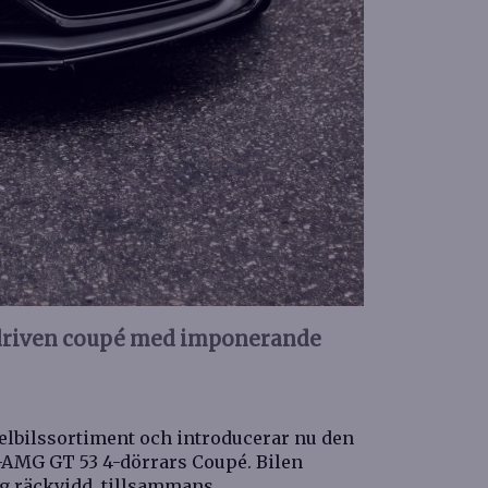
ldriven coupé med imponerande
elbilssortiment och introducerar nu den
-AMG GT 53 4-dörrars Coupé. Bilen
ng räckvidd, tillsammans…