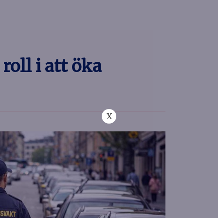
oll i att öka
X