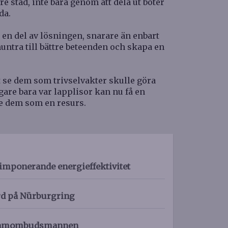
e stad, inte bara genom att dela ut böter
da.
m en del av lösningen, snarare än enbart
untra till bättre beteenden och skapa en
tt se dem som trivselvakter skulle göra
igare bara var lapplisor kan nu få en
se dem som en resurs.
imponerande energieffektivitet
rd på Nürburgring
eklamombudsmannen