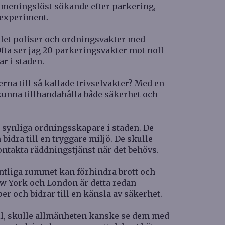
d meningslöst sökande efter parkering,
neexperiment.
alet poliser och ordningsvakter med
fta ser jag 20 parkeringsvakter mot noll
ar i staden.
na till så kallade trivselvakter? Med en
kunna tillhandahålla både säkerhet och
 synliga ordningsskapare i staden. De
idra till en tryggare miljö. De skulle
ontakta räddningstjänst när det behövs.
fentliga rummet kan förhindra brott och
ew York och London är detta redan
er och bidrar till en känsla av säkerhet.
ll, skulle allmänheten kanske se dem med