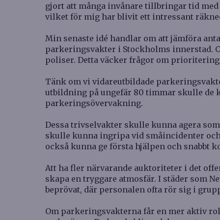
gjort att många invånare tillbringar tid me
vilket för mig har blivit ett intressant räk
Min senaste idé handlar om att jämföra ant
parkeringsvakter i Stockholms innerstad. O
poliser. Detta väcker frågor om prioritering
Tänk om vi vidareutbildade parkeringsvakter
utbildning på ungefär 80 timmar skulle de 
parkeringsövervakning.
Dessa trivselvakter skulle kunna agera som
skulle kunna ingripa vid småincidenter och b
också kunna ge första hjälpen och snabbt k
Att ha fler närvarande auktoriteter i det of
skapa en tryggare atmosfär. I städer som N
beprövat, där personalen ofta rör sig i grupp
Om parkeringsvakterna får en mer aktiv ro