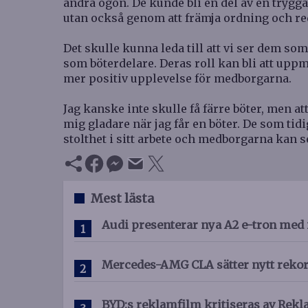
andra ögon. De kunde bli en del av en tryggar
utan också genom att främja ordning och re
Det skulle kunna leda till att vi ser dem so
som böterdelare. Deras roll kan bli att uppm
mer positiv upplevelse för medborgarna.
Jag kanske inte skulle få färre böter, men a
mig gladare när jag får en böter. De som tid
stolthet i sitt arbete och medborgarna kan 
Mest lästa
Audi presenterar nya A2 e-tron med 
Mercedes-AMG CLA sätter nytt reko
BYD:s reklamfilm kritiseras av R