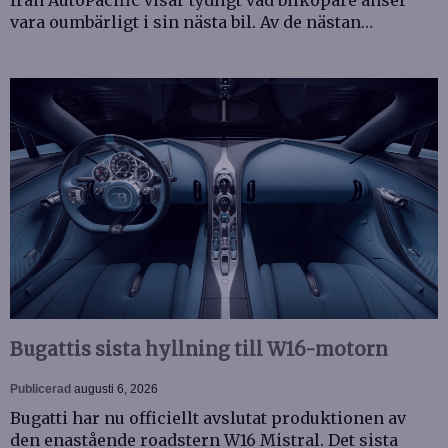
från AutoPacific visar tydligt vad bilköpare anser
vara oumbärligt i sin nästa bil. Av de nästan…
Bugattis sista hyllning till W16-motorn
Publicerad
augusti 6, 2026
Bugatti har nu officiellt avslutat produktionen av
den enastående roadstern W16 Mistral. Det sista