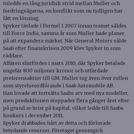
inledde en lång juridisk strid mellan Muller och
fordringsägarna, en konflikt som nu tydligen har
fått en lösning.
Spyker tävlade i Formel 1 2007 innan teamet såldes
till Force India, samma år som Muller hade planer
på att expandera märket. När General Motors sålde
Saab efter finanskrisen 2009 klev Spyker in som
räddare.
Affären slutfördes i mars 2010, där Spyker betalade
ungefär 800 miljoner kronor och utfärdade
preferensaktier till GM. Muller tog även över rollen
som styrelseordförande i Saab Automobile AB.
Han lovade att fortsätta Saabs arv med nya modeller,
men produktionen stoppades flera gånger året efter
på grund av brist på kapital, vilket ledde till Saabs
konkurs i december 2011.
Spyker drabbades hårt av detta och förlorade
betydande resurser. Företaget genomgick