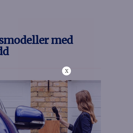
ilsmodeller med
dd
X