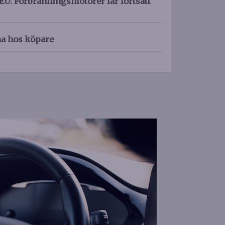
EU: Förbränningsmotorer får fortsatt
na hos köpare