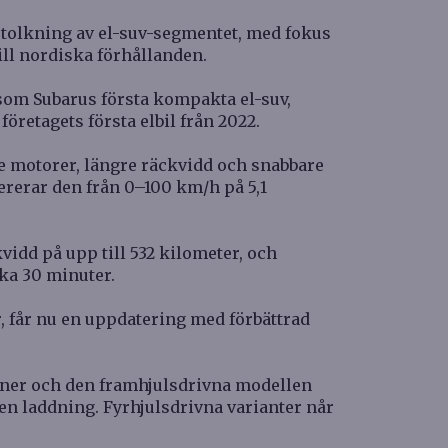
 tolkning av el-suv-segmentet, med fokus
ill nordiska förhållanden.
som Subarus första kompakta el-suv,
öretagets första elbil från 2022.
e motorer, längre räckvidd och snabbare
ererar den från 0–100 km/h på 5,1
vidd på upp till 532 kilometer, och
rka 30 minuter.
r, får nu en uppdatering med förbättrad
ioner och den framhjulsdrivna modellen
å en laddning. Fyrhjulsdrivna varianter når