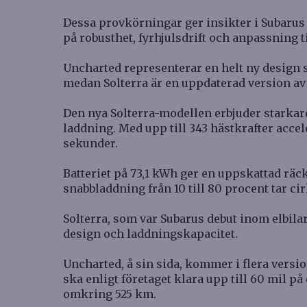
Dessa provkörningar ger insikter i Subarus
på robusthet, fyrhjulsdrift och anpassning t
Uncharted representerar en helt ny design 
medan Solterra är en uppdaterad version av f
Den nya Solterra-modellen erbjuder starkar
laddning. Med upp till 343 hästkrafter accel
sekunder.
Batteriet på 73,1 kWh ger en uppskattad räck
snabbladdning från 10 till 80 procent tar ci
Solterra, som var Subarus debut inom elbila
design och laddningskapacitet.
Uncharted, å sin sida, kommer i flera vers
ska enligt företaget klara upp till 60 mil p
omkring 525 km.