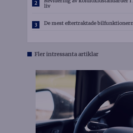
Revidering av koldioxidstandarder i 
liv
De mest eftertraktade bilfunktioner
Fler intressanta artiklar