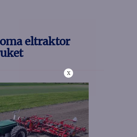
noma eltraktor
ruket
X