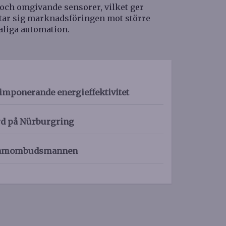
och omgivande sensorer, vilket ger
ktar sig marknadsföringen mot större
aliga automation.
imponerande energieffektivitet
rd på Nürburgring
eklamombudsmannen