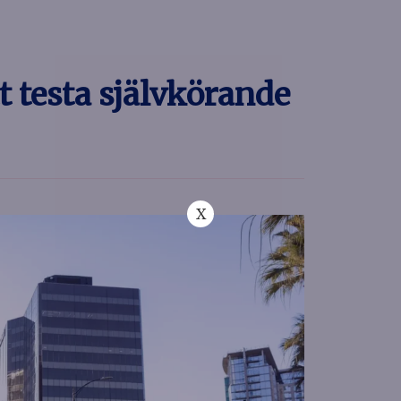
tt testa självkörande
X