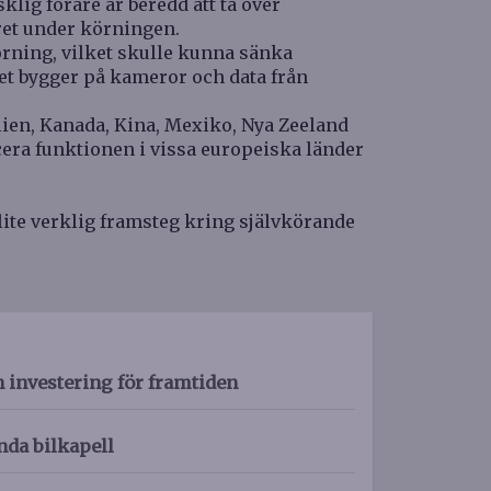
lig förare är beredd att ta över
ret under körningen.
örning, vilket skulle kunna sänka
et bygger på kameror och data från
lien, Kanada, Kina, Mexiko, Nya Zeeland
ucera funktionen i vissa europeiska länder
te verklig framsteg kring självkörande
n investering för framtiden
nda bilkapell