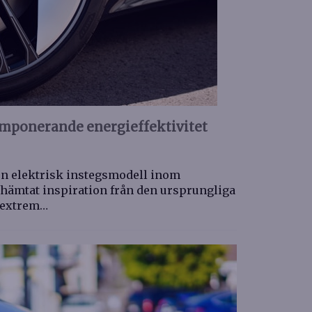
imponerande energieffektivitet
 en elektrisk instegsmodell inom
ämtat inspiration från den ursprungliga
å extrem…