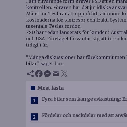
I sin nuvarande form kräver FSD att en mänsk
kontrollen. Föraren har det juridiska ansva
Målet för Tesla är att uppnå full autonom k
kostnaderna för taxiresor och frakt. System
tusentals Teslas fordon.
FSD har redan lanserats för kunder i Austra
och USA. Företaget förväntar sig att introd
tidigt i år.
”Många diskussioner har förekommit men li
bilar,” säger hon.
Mest lästa
Fyra bilar som kan ge avkastning: E
Fördelar och nackdelar med att anvä