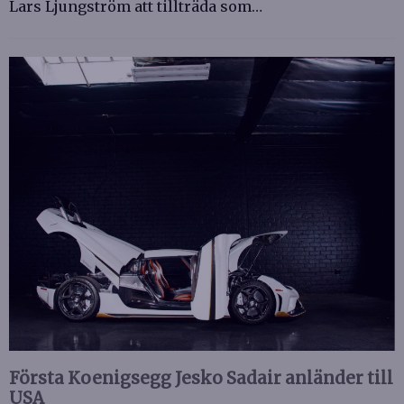
Lars Ljungström att tillträda som…
Första Koenigsegg Jesko Sadair anländer till
USA