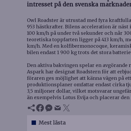
intresset på den svenska marknade
Owl Roadster är utrustad med fyra kraftful
953 hästkrafter. Bilens acceleration är näst i
100 km/h på under två sekunder och når 30
teoretiska toppfarten ligger på 413 km/h, m
km/h. Med en kolfibermonocoque, keramisk
bilen endast 1 900 kg trots det stora batteri
Den aktiva bakvingen spelar en avgörande rol
Aspark har designat Roadstern för att erbju
föraren ges möjlighet att känna vägen på et
produktionsplaner omfattar endast cirka tju
3,5 miljoner dollar, vilket motsvarar ungefä
än exempelvis Lotus Evija och placerar den i
Mest lästa