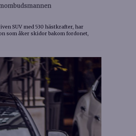
klamombudsmannen
riven SUV med 530 hästkrafter, har
son som åker skidor bakom fordonet,