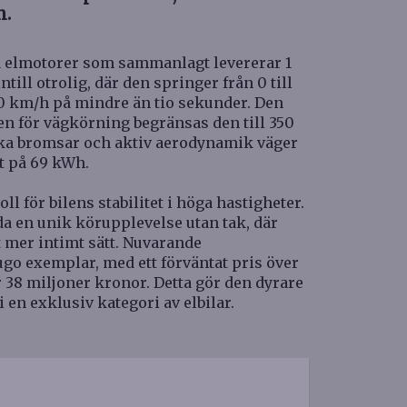
n.
la elmotorer som sammanlagt levererar 1
ntill otrolig, där den springer från 0 till
0 km/h på mindre än tio sekunder. Den
en för vägkörning begränsas den till 350
a bromsar och aktiv aerodynamik väger
et på 69 kWh.
l för bilens stabilitet i höga hastigheter.
da en unik körupplevelse utan tak, där
t mer intimt sätt. Nuvarande
go exemplar, med ett förväntat pris över
r 38 miljoner kronor. Detta gör den dyrare
 en exklusiv kategori av elbilar.