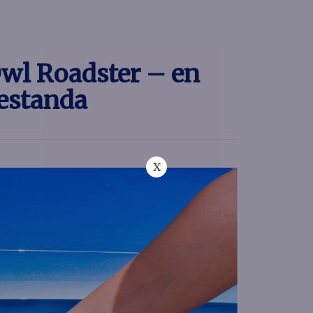
Owl Roadster – en
restanda
X