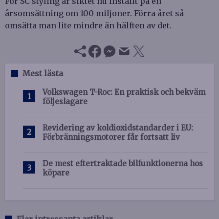
För SC styling är siktet nu inställt på en
årsomsättning om 100 miljoner. Förra året så
omsätta man lite mindre än hälften av det.
Mest lästa
Volkswagen T-Roc: En praktisk och bekväm
följeslagare
Revidering av koldioxidstandarder i EU:
Förbränningsmotorer får fortsatt liv
De mest eftertraktade bilfunktionerna hos
köpare
Fler intressanta artiklar