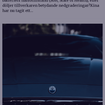
batteriets hälsotillstånd (SoH, State of Health), eller
döljer tillverkaren betydande nedgraderingar?Kina
har nu tagit ett…