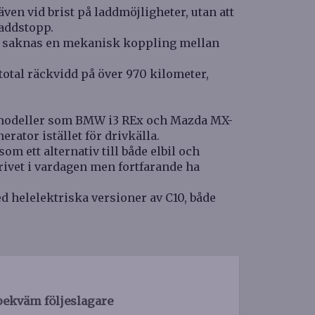
ven vid brist på laddmöjligheter, utan att
addstopp.
der saknas en mekanisk koppling mellan
otal räckvidd på över 970 kilometer,
i modeller som BMW i3 REx och Mazda MX-
rator istället för drivkälla.
m ett alternativ till både elbil och
ldrivet i vardagen men fortfarande ha
d helelektriska versioner av C10, både
bekväm följeslagare