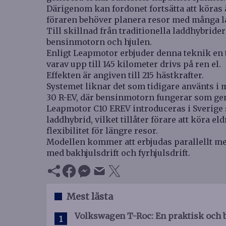
Därigenom kan fordonet fortsätta att köras ä
föraren behöver planera resor med många l
Till skillnad från traditionella laddhybri
bensinmotorn och hjulen.
Enligt Leapmotor erbjuder denna teknik en t
varav upp till 145 kilometer drivs på ren el.
Effekten är angiven till 215 hästkrafter.
Systemet liknar det som tidigare använts 
30 R-EV, där bensinmotorn fungerar som gene
Leapmotor C10 EREV introduceras i Sverige so
laddhybrid, vilket tillåter förare att köra e
flexibilitet för längre resor.
Modellen kommer att erbjudas parallellt me
med bakhjulsdrift och fyrhjulsdrift.
Mest lästa
Volkswagen T-Roc: En praktisk och 