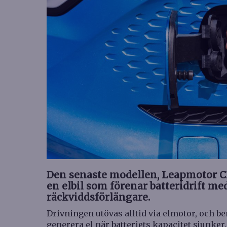
Den senaste modellen, Leapmotor C1
en elbil som förenar batteridrift m
räckviddsförlängare.
Drivningen utövas alltid via elmotor, och b
generera el när batteriets kapacitet sjunker.