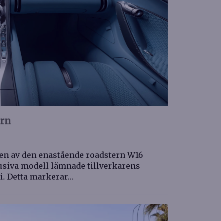
orn
onen av den enastående roadstern W16
lusiva modell lämnade tillverkarens
li. Detta markerar…