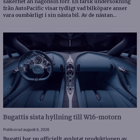
säkerhet än någonsin förr. En färsk undersökning
från AutoPacific visar tydligt vad bilköpare anser
vara oumbärligt i sin nästa bil. Av de nästan…
Bugattis sista hyllning till W16-motorn
Publicerad
augusti 6, 2026
Bugatti har nu officiellt avslutat produktionen av