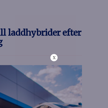
ill laddhybrider efter
g
X