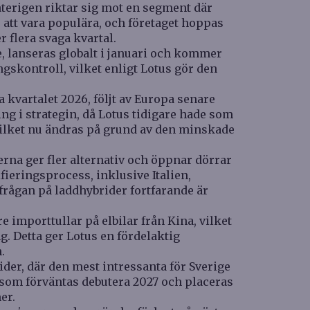
återigen riktar sig mot en segment där
r att vara populära, och företaget hoppas
r flera svaga kvartal.
e, lanseras globalt i januari och kommer
ngskontroll, vilket enligt Lotus gör den
a kvartalet 2026, följt av Europa senare
ng i strategin, då Lotus tidigare hade som
, vilket nu ändras på grund av den minskade
erna ger fler alternativ och öppnar dörrar
ieringsprocess, inklusive Italien,
rfrågan på laddhybrider fortfarande är
 importtullar på elbilar från Kina, vilket
. Detta ger Lotus en fördelaktig
.
rider, där den mest intressanta för Sverige
 som förväntas debutera 2027 och placeras
er.