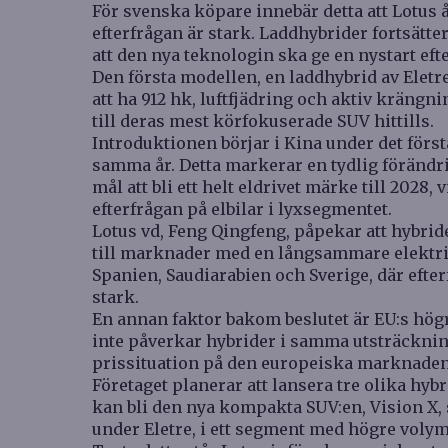
För svenska köpare innebär detta att Lotus 
efterfrågan är stark. Laddhybrider fortsätte
att den nya teknologin ska ge en nystart efte
Den första modellen, en laddhybrid av Eletr
att ha 912 hk, luftfjädring och aktiv krängni
till deras mest körfokuserade SUV hittills.
Introduktionen börjar i Kina under det först
samma år. Detta markerar en tydlig förändri
mål att bli ett helt eldrivet märke till 2028
efterfrågan på elbilar i lyxsegmentet.
Lotus vd, Feng Qingfeng, påpekar att hybrid
till marknader med en långsammare elektrif
Spanien, Saudiarabien och Sverige, där efte
stark.
En annan faktor bakom beslutet är EU:s högre
inte påverkar hybrider i samma utsträckning
prissituation på den europeiska marknaden
Företaget planerar att lansera tre olika hyb
kan bli den nya kompakta SUV:en, Vision X,
under Eletre, i ett segment med högre volym