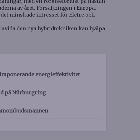
maningar, med en rörelseförlust på nästan
derna av året. Försäljningen i Europa,
 det minskade intresset för Eletre och
uruvida den nya hybridtekniken kan hjälpa
imponerande energieffektivitet
rd på Nürburgring
eklamombudsmannen