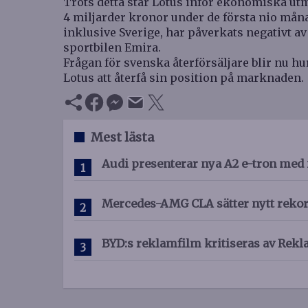
Trots detta står Lotus inför ekonomiska ut
4 miljarder kronor under de första nio måna
inklusive Sverige, har påverkats negativt av
sportbilen Emira.
Frågan för svenska återförsäljare blir nu h
Lotus att återfå sin position på marknaden.
Mest lästa
Audi presenterar nya A2 e-tron med 
Mercedes-AMG CLA sätter nytt reko
BYD:s reklamfilm kritiseras av R