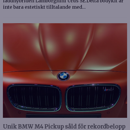
laddhybriden Lamborghini Urus SE.Detta bodykit är
inte bara estetiskt tilltalande med…
Unik BMW M4 Pickup såld för rekordbelopp