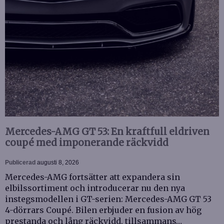
Mercedes-AMG GT 53: En kraftfull eldriven
coupé med imponerande räckvidd
Publicerad
augusti 8, 2026
Mercedes-AMG fortsätter att expandera sin
elbilssortiment och introducerar nu den nya
instegsmodellen i GT-serien: Mercedes-AMG GT 53
4-dörrars Coupé. Bilen erbjuder en fusion av hög
prestanda och lång räckvidd, tillsammans…