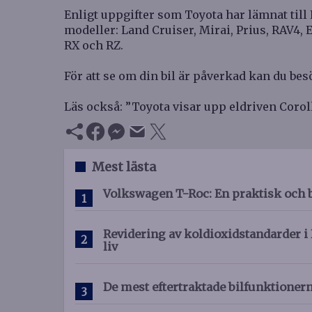
Enligt uppgifter som Toyota har lämnat ti
modeller: Land Cruiser, Mirai, Prius, RAV4, 
RX och RZ.
För att se om din bil är påverkad kan du bes
Läs också: ”Toyota visar upp eldriven Coro
Mest lästa
Volkswagen T-Roc: En praktisk och 
Revidering av koldioxidstandarder i 
liv
De mest eftertraktade bilfunktioner