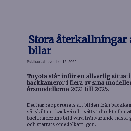
Stora återkallningar
bilar
Publicerad
november 12, 2025
Toyota står inför en allvarlig situa
backkameror i flera av sina modelle
årsmodellerna 2021 till 2025.
Det har rapporterats att bilden från backkame
särskilt om backväxeln sätts i direkt efter a
backkamerans bild vara frånvarande nästa g
och startats omedelbart igen.