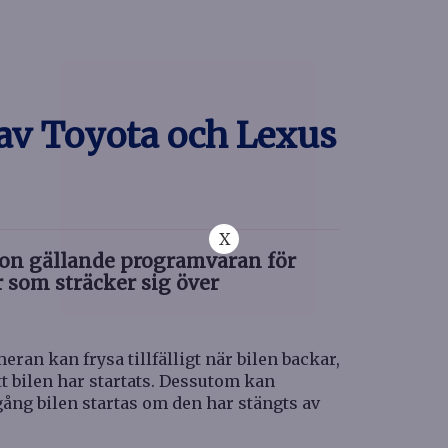
 av Toyota och Lexus
X
tion gällande programvaran för
r som sträcker sig över
ran kan frysa tillfälligt när bilen backar,
tt bilen har startats. Dessutom kan
ång bilen startas om den har stängts av