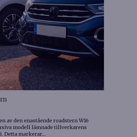
orn
onen av den enastående roadstern W16
lusiva modell lämnade tillverkarens
li. Detta markerar…