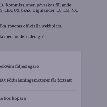
ll EU-kommissionen påverkas följande
ES, LBX, UX, bZ4X, Highlander, LC, LM, NX,
öka Toyotas officiella webbplats.
lla med modern design”
bekväm följeslagare
EU: Förbränningsmotorer får fortsatt
na hos köpare