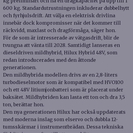
kg preliminärt och ha en dragkapacitet på upp till 1
600 kg. Standardutrustningen inkluderar dubbelhytt
och fyrhjulsdrift. Att välja en elektrisk drivlina
innebär dock kompromisser när det kommer till
räckvidd, maxlast och dragförmåga, säger hon.
För de som är intresserade av vätgasdrift, blir de
tvungna att vänta till 2028. Samtidigt lanseras en
dieseldriven mildhybrid, Hilux Hybrid 48V, som
redan introducerades med den åttonde
generationen.
Den mildhybrida modellen drivs av en 2,8-liters
turbodieselmotor som är kompatibel med HVO100
och ett 48V litiumjonbatteri som är placerat under
baksätet. Mildhybriden kan lasta ett ton och dra 3,5
ton, berättar hon.
Den nya generationen Hilux har också uppdaterats
med moderna inslag som elservo och dubbla 12-
tumsskärmar i instrumentbrädan. Dessa tekniska