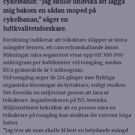
cykelbanor. ”Jag skulle undvika att lägga
mig bakom en sådan moped på
cykelbanan,” säger en
luftkvalitetsforskare.
Forskning indikerar att tvåtaktare släpper ut stora
mängder bensen, ett cancerframkallande ämne.
Mätningar nära avgasröret visar upp till 300 000
mikrogram per kubikmeter vid tomgång, medan
EU:s gränsvärde är 5 mikrogram.
Vid tomgång avger de 124 gånger mer flyktiga
organiska föreningar än fyrtaktare, enligt studien.
Det föreslås en miljövinst genom att fasa ut
tvåtaktare. Avgasforskaren på IVL Svenska
Miljöinstitutet bekräftar att en person nära en
tvåtaktare på tomgång kan utsättas för extremt höga
halter.
”Jag tror att man skulle få bort en betydande mängd