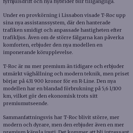
fyrhjulsdrift och nya hybrider blir tillgängliga.
Under en provkörning i Lissabon visade T-Roc upp
sina nya assistanssystem, där den hanterade
trafiken smidigt och anpassade hastigheten efter
trafikljus. Även om de större fälgarna kan påverka
komforten, erbjuder den nya modellen en
imponerande körupplevelse.
T-Roc är nu mer premium än tidigare och erbjuder
utmärkt väghållning och modern teknik, men priset
börjar på 431 900 kronor för en R-Line. Den nya
modellen har en blandad förbrukning på 5,6 l/100
km, vilket gör den ekonomisk trots sitt
premiumutseende.
Sammanfattningsvis har T-Roc blivit större, mer
modern och dyrare, men den erbjuder även en mer
premium känsla inuti. Det kommer att bli intressant