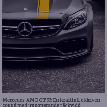
Mercedes-AMG GT 53: En kraftfull eldriven
coupé med imponerande räckvidd