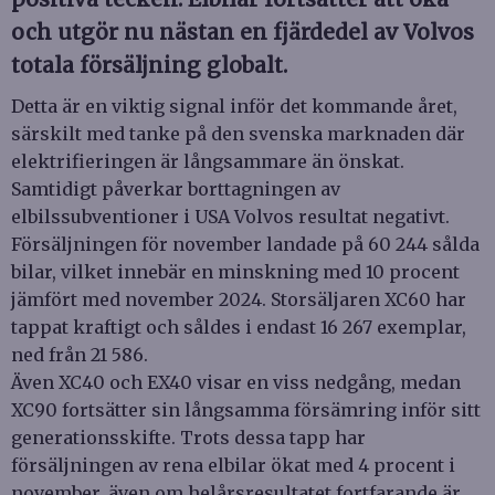
och utgör nu nästan en fjärdedel av Volvos
totala försäljning globalt.
Detta är en viktig signal inför det kommande året,
särskilt med tanke på den svenska marknaden där
elektrifieringen är långsammare än önskat.
Samtidigt påverkar borttagningen av
elbilssubventioner i USA Volvos resultat negativt.
Försäljningen för november landade på 60 244 sålda
bilar, vilket innebär en minskning med 10 procent
jämfört med november 2024. Storsäljaren XC60 har
tappat kraftigt och såldes i endast 16 267 exemplar,
ned från 21 586.
Även XC40 och EX40 visar en viss nedgång, medan
XC90 fortsätter sin långsamma försämring inför sitt
generationsskifte. Trots dessa tapp har
försäljningen av rena elbilar ökat med 4 procent i
november, även om helårsresultatet fortfarande är