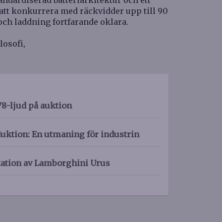
ndardiserad batteriarkitektur och ett
att konkurrera med räckvidder upp till 90
 och laddning fortfarande oklara.
losofi,
-ljud på auktion
uktion: En utmaning för industrin
kation av Lamborghini Urus