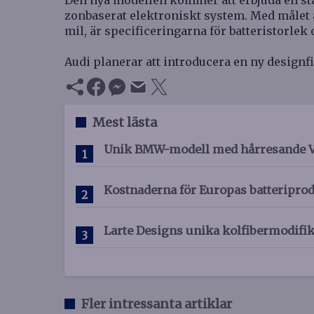
Den nya modellen kommer att erbjuda en sta
zonbaserat elektroniskt system. Med målet 
mil, är specificeringarna för batteristorlek
Audi planerar att introducera en ny designfi
Mest lästa
Unik BMW-modell med hårresande V8
Kostnaderna för Europas batteriprod
Larte Designs unika kolfibermodifi
Fler intressanta artiklar